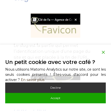
Le slug est la partie qui permet
l’identification unique d’une page du
site et qui est placée à la fin de l’URL,
Un petit cookie avec votre café ?
après un slash.
Nous utilisons Matomo Analytics sur notre site, ce sont les
seuls cookies présents ! Êtes-vous d'accord pour les
activer ?
En savoir plus
Decline
Accept