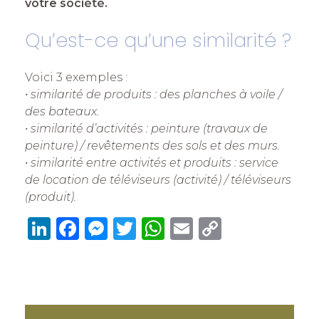
votre société.
Qu’est-ce qu’une similarité ?
Voici 3 exemples :
• similarité de produits : des planches à voile /
des bateaux.
• similarité d’activités : peinture (travaux de
peinture) / revêtements des sols et des murs.
• similarité entre activités et produits : service
de location de téléviseurs (activité) / téléviseurs
(produit).
Li
F
M
T
W
E
C
n
a
e
w
h
m
o
k
c
ss
it
at
ai
p
e
e
e
te
s
l
y