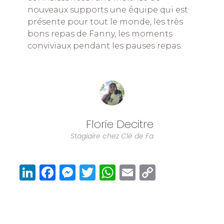
nouveaux supports une équipe qui est
présente pour tout le monde, les très
bons repas de Fanny, les moments
conviviaux pendant les pauses repas.
Florie Decitre
Stagiaire chez Clé de Fa
Li
F
M
T
W
E
C
n
a
e
w
h
m
o
k
c
ss
it
at
ai
p
e
e
e
te
s
l
y