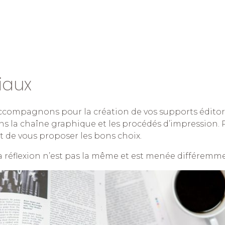
iaux
accompagnons pour la création de vos supports éditor
ons la chaîne graphique et les procédés d’impression
 de vous proposer les bons choix.
la réflexion n’est pas la même et est menée différemm