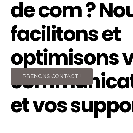
de com ? No
facilitons et
optimisons v
communicat
PRENONS CONTACT !
et vos suppor