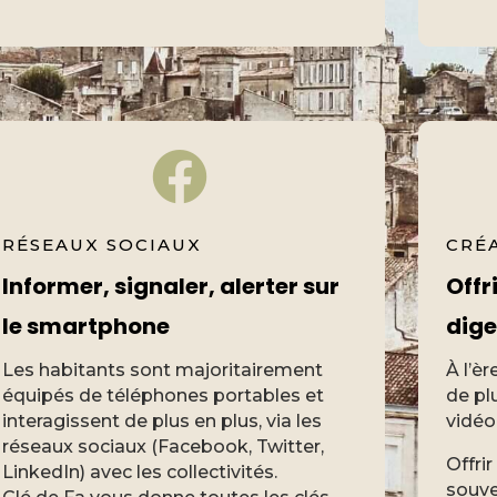
RÉSEAUX SOCIAUX
CRÉ
Informer, signaler, alerter sur
Offr
le smartphone
dige
Les habitants sont majoritairement
À l’è
équipés de téléphones portables et
de pl
interagissent de plus en plus, via les
vidéo
réseaux sociaux (Facebook, Twitter,
Offri
LinkedIn) avec les collectivités.
souve