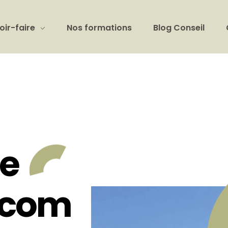
oir-faire
Nos formations
Blog Conseil
ne
e com