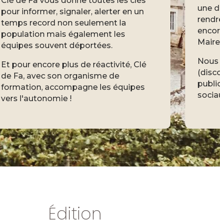
Clé de Fa vous donne toutes les clés
une d
pour informer, signaler, alerter en un
rendr
temps record non seulement la
encor
population mais également les
Mair
équipes souvent déportées.
Nous 
Et pour encore plus de réactivité, Clé
(disc
de Fa, avec son organisme de
publi
formation, accompagne les équipes
sociau
vers l'autonomie !
Édition