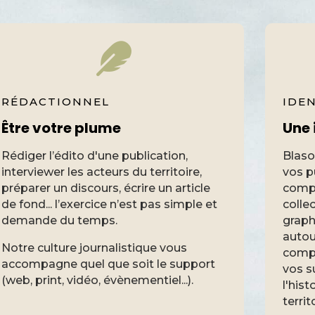
RÉDACTIONNEL
IDEN
Être votre plume
Une 
Rédiger l’édito d'une publication,
Blaso
interviewer les acteurs du territoire,
vos pu
préparer un discours, écrire un article
comp
de fond... l’exercice n’est pas simple et
colle
demande du temps.
graph
autou
Notre culture journalistique vous
compr
accompagne quel que soit le support
vos s
(web, print, vidéo, évènementiel...).
l'his
territ