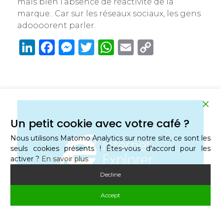
mais bien l’absence de réactivité de la
marque.. Car sur les réseaux sociaux, les gens
adoooorent parler.
Li
F
M
T
W
E
C
n
a
e
w
h
m
o
k
c
ss
it
at
ai
p
e
e
e
te
s
l
y
dI
b
n
r
A
Li
Un petit cookie avec votre café ?
n
o
g
p
n
o
er
p
k
Nous utilisons Matomo Analytics sur notre site, ce sont les
seuls cookies présents ! Êtes-vous d'accord pour les
k
activer ?
En savoir plus
Decline
Accept