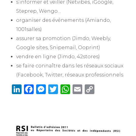
s’informer et veiller (Netvibes, iGoogle,
Steprep, Wengo…
organiser des événements (Amiando,
1001salles)
assurer sa promotion (Jimdo, Weebly,
Google sites, Snipemail, Ooprint)
vendre en ligne (Jimdo, 42stores)
se faire connaître dans les réseaux sociaux
(Facebook, Twitter, réseaux professionnels
Li
F
M
T
W
E
C
n
a
e
w
h
m
o
k
c
ss
it
at
ai
p
e
e
e
te
s
l
y
dI
b
n
r
A
Li