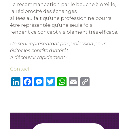
La recommandation par le bouche à oreille,
la réciprocité des échanges
alliées au fait qu’une profession ne pourra
être représentée qu’une seule fois
rendent ce concept visiblement très efficace.
Un seul représentant par profession pour
éviter les conflits d’intérêt
A découvrir rapidement !
Contact
Li
F
M
T
W
E
C
n
a
e
w
h
m
o
k
c
ss
it
at
ai
p
e
e
e
te
s
l
y
dI
b
n
r
A
Li
n
o
g
p
n