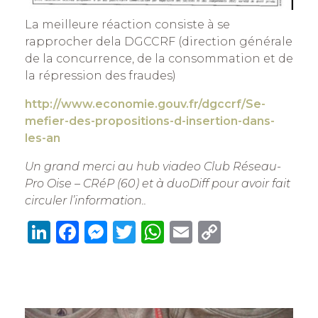
La meilleure réaction consiste à se
rapprocher dela DGCCRF (direction générale
de la concurrence, de la consommation et de
la répression des fraudes)
http://www.economie.gouv.fr/dgccrf/Se-
mefier-des-propositions-d-insertion-dans-
les-an
Un grand merci au hub viadeo Club Réseau-
Pro Oise – CRéP (60) et à duoDiff pour avoir fait
circuler l’information..
Li
F
M
T
W
E
C
n
a
e
w
h
m
o
k
c
ss
it
at
ai
p
e
e
e
te
s
l
y