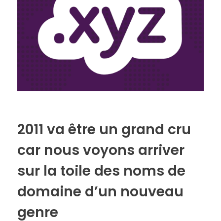
o
er
p
k
k
2011 va être un grand cru
car nous voyons arriver
sur la toile des noms de
domaine d’un nouveau
genre