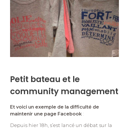
dI
b
n
r
A
Li
n
o
g
p
n
o
er
p
k
k
Petit bateau et le
community management
Et voici un exemple de la difficulté de
maintenir une page Facebook
:
Depuis hier 18h, s’est lancé un débat sur la