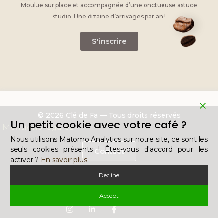
Moulue sur place et accompagnée d’une onctueuse astuce
studio. Une dizaine d’arrivages par an !
S'inscrire
© 2026 Clé de Fa — Tous droits réservés
Un petit cookie avec votre café ?
Mentions légales
Nous utilisons Matomo Analytics sur notre site, ce sont les
seuls cookies présents ! Êtes-vous d'accord pour les
Contact
activer ?
En savoir plus
Decline
Recrutement
Accept