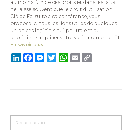
au moins l’un de ces droits et dans les faits,
ne laisse souvent que le droit d’utilisation.
Clé de Fa, suite à sa conférence, vous
propose ici tous les liens utiles de quelques-
un de ces logiciels qui pourraient au
quotidien simplifier votre vie à moindre coût.
En savoir plus
Li
F
M
T
W
E
C
n
a
e
w
h
m
o
k
c
ss
it
at
ai
p
e
e
e
te
s
l
y
dI
b
n
r
A
Li
n
o
g
p
n
o
er
p
k
k