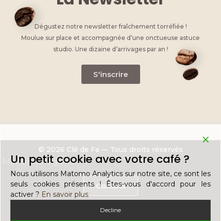
Dégustez notre newsletter fraîchement torréfiée !
Moulue sur place et accompagnée d’une onctueuse astuce
studio. Une dizaine d’arrivages par an !
S'inscrire
© 2026 Clé de Fa — Tous droits réservés
Un petit cookie avec votre café ?
Mentions légales
Nous utilisons Matomo Analytics sur notre site, ce sont les
seuls cookies présents ! Êtes-vous d'accord pour les
Contact
activer ?
En savoir plus
Decline
Recrutement