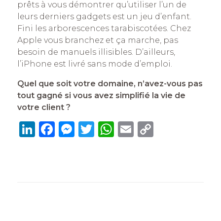
prêts à vous démontrer qu’utiliser l’un de
leurs derniers gadgets est un jeu d’enfant.
Fini les arborescences tarabiscotées. Chez
Apple vous branchez et ça marche, pas
besoin de manuels illisibles. D’ailleurs,
l’iPhone est livré sans mode d’emploi.
Quel que soit votre domaine, n’avez-vous pas
tout gagné si vous avez simplifié la vie de
votre client ?
Li
F
M
T
W
E
C
n
a
e
w
h
m
o
k
c
ss
it
at
ai
p
e
e
e
te
s
l
y
dI
b
n
r
A
Li
n
o
g
p
n