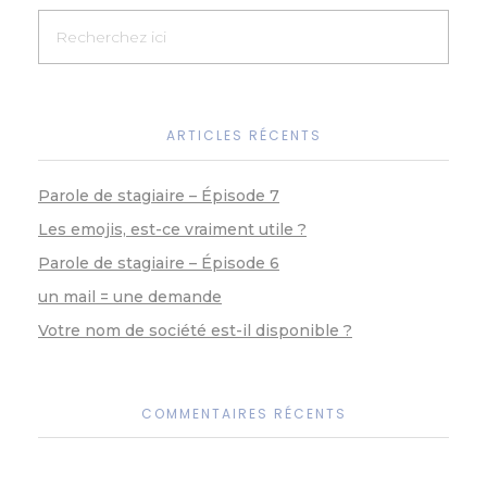
o
er
p
k
k
ARTICLES RÉCENTS
Parole de stagiaire – Épisode 7
Les emojis, est-ce vraiment utile ?
Parole de stagiaire – Épisode 6
un mail = une demande
Votre nom de société est-il disponible ?
COMMENTAIRES RÉCENTS