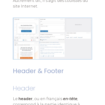
Autrement dit, il s’agit des
coulisses
du
site Internet.
Header & Footer
Header
Le
header
, ou en français
en-tête
,
correspond à la partie identique à