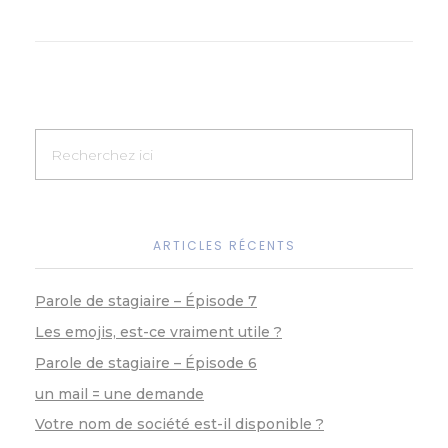
e
e
e
te
s
l
y
dI
b
n
r
A
Li
n
o
g
p
n
o
er
p
k
k
ARTICLES RÉCENTS
Parole de stagiaire – Épisode 7
Les emojis, est-ce vraiment utile ?
Parole de stagiaire – Épisode 6
un mail = une demande
Votre nom de société est-il disponible ?