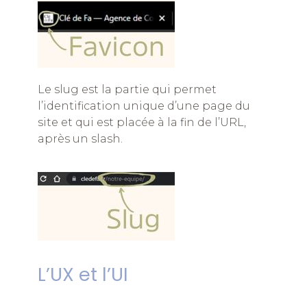
Le slug est la partie qui permet
l’identification unique d’une page du
site et qui est placée à la fin de l’URL,
après un slash.
L’UX et l’UI