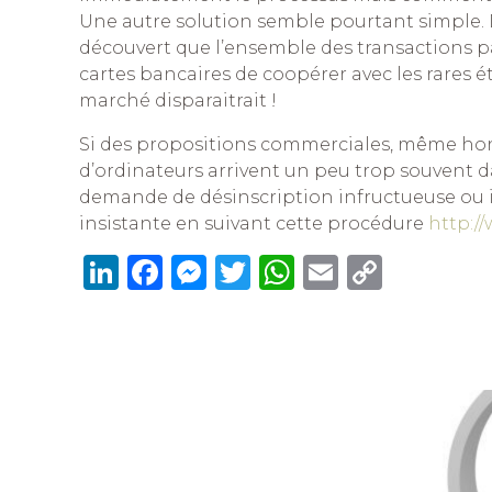
Une autre solution semble pourtant simple. 
découvert que l’ensemble des transactions pass
cartes bancaires de coopérer avec les rares 
marché disparaitrait !
Si des propositions commerciales, même honn
d’ordinateurs arrivent un peu trop souvent d
demande de désinscription infructueuse ou i
insistante en suivant cette procédure
http://
Li
F
M
T
W
E
C
n
a
e
w
h
m
o
k
c
ss
it
at
ai
p
e
e
e
te
s
l
y
dI
b
n
r
A
Li
n
o
g
p
n
o
er
p
k