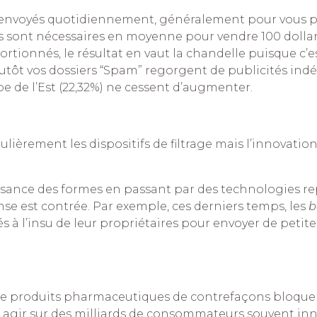
ont envoyés quotidiennement, généralement pour vous 
ils sont nécessaires en moyenne pour vendre 100 dolla
rtionnés, le résultat en vaut la chandelle puisque c’e
plutôt vos dossiers “Spam” regorgent de publicités indé
pe de l’Est (22,32%) ne cessent d’augmenter.
ulièrement les dispositifs de filtrage mais l’innovati
sance des formes en passant par des technologies r
se est contrée. Par exemple, ces derniers temps, les
b
s à l’insu de leur propriétaires pour envoyer de petite
 de produits pharmaceutiques de contrefaçons bloquer
gir sur des milliards de consommateurs souvent inn