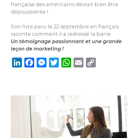
française des américains devrait bien être
dépoussiérée !
Son livre paru le 22 septembre en français
raconte comment il a redressé la barre.
Un témoignage passionnant et une grande
leçon de marketing !
Li
F
M
T
W
E
C
n
a
e
w
h
m
o
k
c
ss
it
at
ai
p
e
e
e
te
s
l
y
dI
b
n
r
A
Li
n
o
g
p
n
o
er
p
k
k