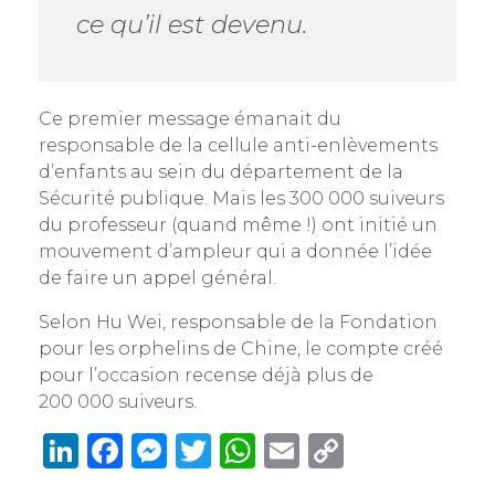
ce qu’il est devenu.
Ce premier message émanait du
responsable de la cellule anti-­enlèvements
d’enfants au sein du département de la
Sécurité publique. Mais les 300 000 suiveurs
du professeur (quand même !) ont initié un
mouvement d’ampleur qui a donnée l’idée
de faire un appel général.
Selon Hu Wei, responsable de la Fondation
pour les orphelins de Chine, le compte créé
pour l’occasion recense déjà plus de
200 000 suiveurs.
Li
F
M
T
W
E
C
n
a
e
w
h
m
o