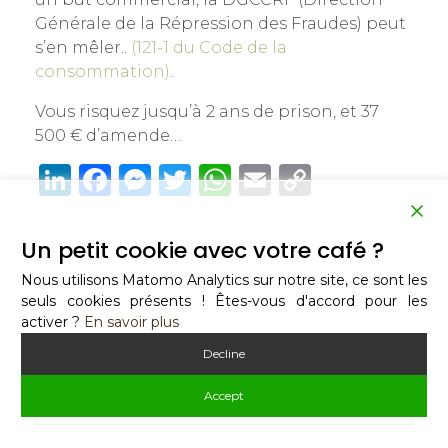
Générale de la Répression des Fraudes) peut
s’en mêler..
(121-1 du Code de la
consommation)
.
Vous risquez jusqu’à 2 ans de prison, et 37
500 € d’amende…
Li
F
M
T
W
E
C
n
a
e
w
h
m
o
k
c
ss
it
at
ai
p
Un petit cookie avec votre café ?
e
e
e
te
s
l
y
Nous utilisons Matomo Analytics sur notre site, ce sont les
dI
b
n
r
A
Li
seuls cookies présents ! Êtes-vous d'accord pour les
activer ?
En savoir plus
n
o
g
p
n
Decline
o
er
p
k
k
Accept