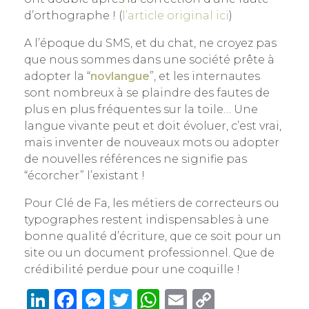
d’orthographe ! (
l’article original ici
)
A l’époque du SMS, et du chat, ne croyez pas
que nous sommes dans une société prête à
adopter la “
novlangue
”, et les internautes
sont nombreux à se plaindre des fautes de
plus en plus fréquentes sur la toile… Une
langue vivante peut et doit évoluer, c’est vrai,
mais inventer de nouveaux mots ou adopter
de nouvelles références ne signifie pas
“écorcher” l’existant !
Pour Clé de Fa, les métiers de correcteurs ou
typographes restent indispensables à une
bonne qualité d’écriture, que ce soit pour un
site ou un document professionnel. Que de
crédibilité perdue pour une coquille !
Li
F
M
T
W
E
C