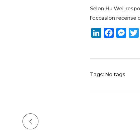
Selon Hu Wei, respo
l’occasion recense 
Li
F
M
n
a
e
k
c
ss
e
e
e
dI
b
n
Tags: No tags
n
o
g
o
er
k