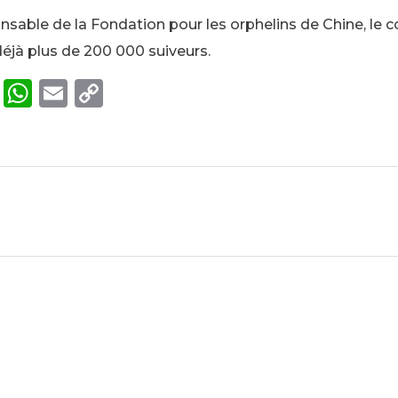
nsable de la Fondation pour les orphelins de Chine, le
déjà plus de 200 000 suiveurs.
T
W
E
C
w
h
m
o
it
a
ai
p
te
ts
l
y
r
A
Li
p
n
p
k