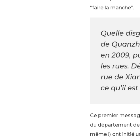
“faire la manche”.
Quelle disg
de Quanzho
en 2009, p
les rues. 
rue de Xiam
ce qu’il es
Ce premier message 
du département de l
même !) ont initié 