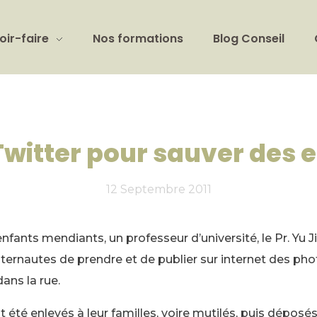
oir-faire
Nos formations
Blog Conseil
Twitter pour sauver des 
12 Septembre 2011
nfants mendiants, un professeur d’université, le Pr. Yu J
ernautes de prendre et de publier sur internet des ph
ans la rue.
nt été enlevés à leur familles, voire mutilés, puis déposé