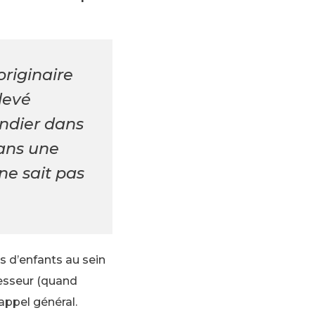
originaire
levé
endier dans
dans une
ne sait pas
s d’enfants au sein
fesseur (quand
appel général.