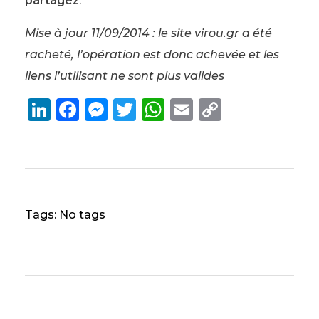
partagez
.
Mise à jour 11/09/2014 : le site virou.gr a été
racheté, l’opération est donc achevée et les
liens l’utilisant ne sont plus valides
Li
F
M
T
W
E
C
n
a
e
w
h
m
o
k
c
ss
it
a
ai
p
e
e
e
te
ts
l
y
dI
b
n
r
A
Li
Tags: No tags
n
o
g
p
n
o
er
p
k
k