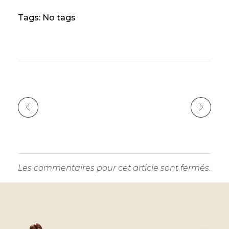
dI
b
n
r
A
Li
Tags: No tags
n
o
g
p
n
o
er
p
k
k
Les commentaires pour cet article sont fermés.