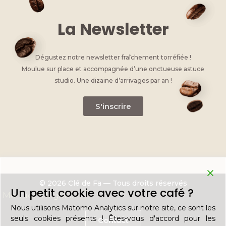
La Newsletter
Dégustez notre newsletter fraîchement torréfiée !
Moulue sur place et accompagnée d’une onctueuse astuce
studio. Une dizaine d’arrivages par an !
S'inscrire
© 2026 Clé de Fa — Tous droits réservés
Un petit cookie avec votre café ?
Mentions légales
Nous utilisons Matomo Analytics sur notre site, ce sont les
seuls cookies présents ! Êtes-vous d'accord pour les
Contact