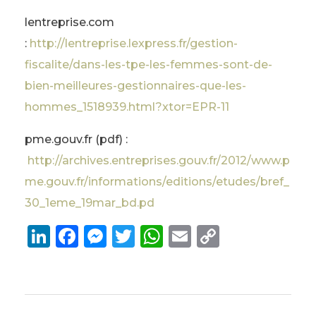
lentreprise.com
:
http://lentreprise.lexpress.fr/gestion-
fiscalite/dans-les-tpe-les-femmes-sont-de-
bien-meilleures-gestionnaires-que-les-
hommes_1518939.html?xtor=EPR-11
pme.gouv.fr (pdf) :
http://archives.entreprises.gouv.fr/2012/www.p
me.gouv.fr/informations/editions/etudes/bref_
30_1eme_19mar_bd.pd
Li
F
M
T
W
E
C
n
a
e
w
h
m
o
k
c
ss
it
a
ai
p
e
e
e
te
ts
l
y