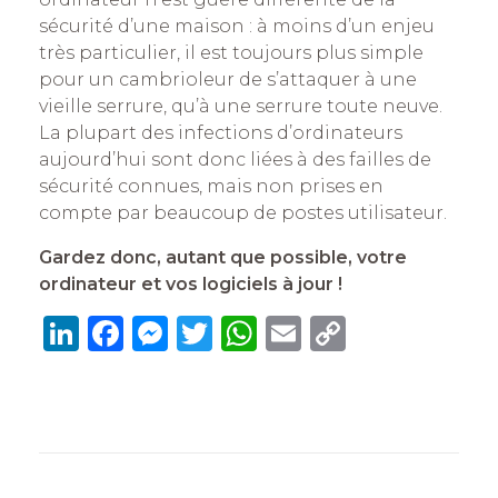
sécurité d’une maison : à moins d’un enjeu
très particulier, il est toujours plus simple
pour un cambrioleur de s’attaquer à une
vieille serrure, qu’à une serrure toute neuve.
La plupart des infections d’ordinateurs
aujourd’hui sont donc liées à des failles de
sécurité connues, mais non prises en
compte par beaucoup de postes utilisateur.
Gardez donc, autant que possible, votre
ordinateur et vos logiciels à jour !
Li
F
M
T
W
E
C
n
a
e
w
h
m
o
k
c
ss
it
at
ai
p
e
e
e
te
s
l
y
dI
b
n
r
A
Li