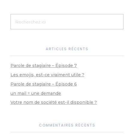
n
o
g
p
n
o
er
p
k
k
ARTICLES RÉCENTS
Parole de stagiaire – Épisode 7
Les emojis, est-ce vraiment utile ?
Parole de stagiaire – Épisode 6
un mail = une demande
Votre nom de société est-il disponible ?
COMMENTAIRES RÉCENTS