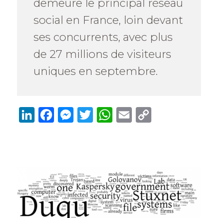
demeure le principal réseau
social en France, loin devant
ses concurrents, avec plus
de 27 millions de visiteurs
uniques en septembre.
Li
F
M
T
W
E
C
n
a
e
w
h
m
o
k
c
ss
it
at
ai
p
e
e
e
te
s
l
y
dI
b
n
r
A
Li
n
o
g
p
n
o
er
p
k