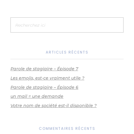
n
o
g
p
n
o
er
p
k
k
ARTICLES RÉCENTS
Parole de stagiaire – Épisode 7
Les emojis, est-ce vraiment utile ?
Parole de stagiaire – Épisode 6
un mail = une demande
Votre nom de société est-il disponible ?
COMMENTAIRES RÉCENTS