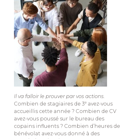
Il va falloir le prouver par vos actions.
e
Combien de stagiaires de 3
avez-vous
accueillis cette année ? Combien de CV
avez-vous poussé sur le bureau des
copains influents ? Combien d’heures de
bénévolat avez-vous donné à des