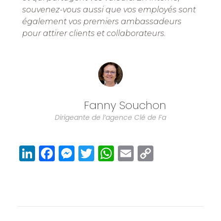
souvenez-vous aussi que vos employés sont
également vos premiers ambassadeurs
pour attirer clients et collaborateurs.
Fanny Souchon
Dirigeante de l’agence Clé de Fa
Li
F
M
T
W
E
C
n
a
e
w
h
m
o
k
c
ss
it
a
ai
p
e
e
e
te
ts
l
y
dI
b
n
r
A
Li