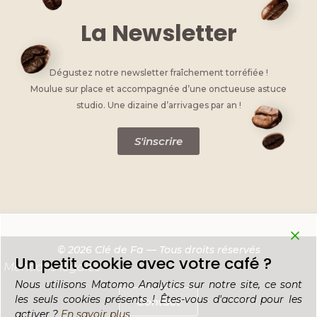
La Newsletter
Dégustez notre newsletter fraîchement torréfiée !
Moulue sur place et accompagnée d’une onctueuse astuce
studio. Une dizaine d’arrivages par an !
S'inscrire
© 2026 Clé de Fa — Tous droits réservés
Un petit cookie avec votre café ?
Mentions légales
Nous utilisons Matomo Analytics sur notre site, ce sont
les seuls cookies présents ! Êtes-vous d'accord pour les
Contact
activer ?
En savoir plus