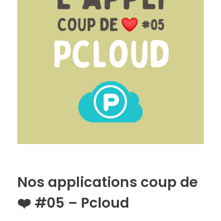
k
Nos applications coup de
❤️ #05 – Pcloud