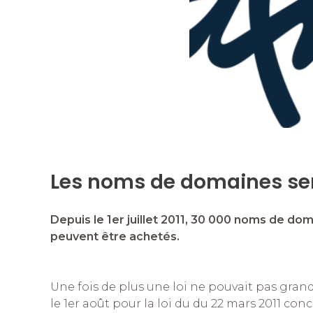
k
Les noms de domaines sen
Depuis le 1er juillet 2011, 30 000 noms de doma
peuvent être achetés.
Une fois de plus une loi ne pouvait pas grand
le 1er août pour la loi du du 22 mars 2011 conc