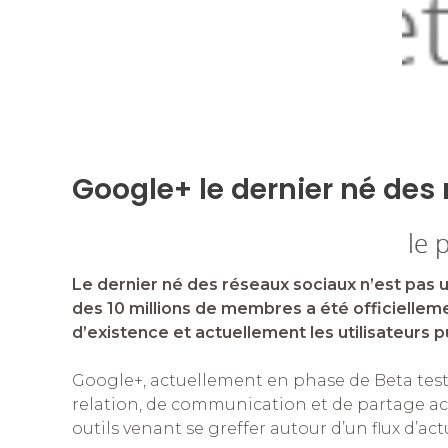
n
o
g
p
n
o
er
p
k
k
Google+ le dernier né des
Le dernier né des réseaux sociaux n’est pas 
des 10 millions de membres a été officiellemen
d’existence et actuellement les utilisateurs pu
Google+, actuellement en phase de Beta test
relation, de communication et de partage acc
outils venant se greffer autour d’un flux d’a