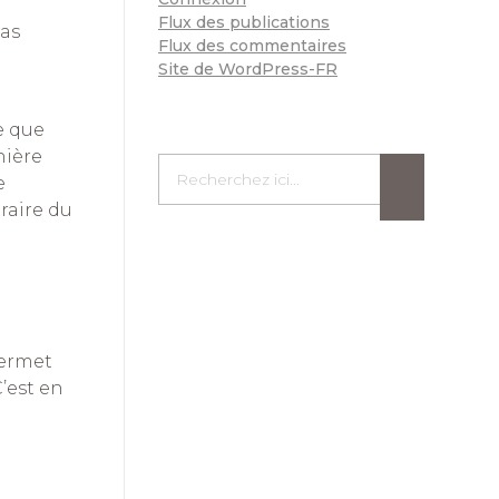
Flux des publications
pas
Flux des commentaires
Site de WordPress-FR
e que
nière
e
raire du
permet
’est en