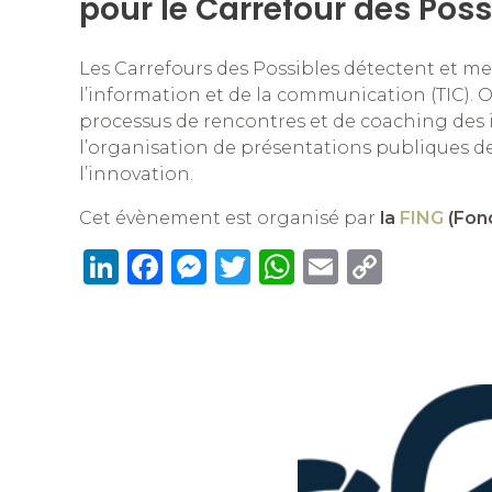
pour le Carrefour des Poss
Les Carrefours des Possibles détectent et m
l’information et de la communication (TIC).
processus de rencontres et de coaching des i
l’organisation de présentations publiques de
l’innovation.
Cet évènement est organisé par
la
FING
(Fond
Li
F
M
T
W
E
C
n
a
e
w
h
m
o
k
c
ss
it
at
ai
p
e
e
e
te
s
l
y
dI
b
n
r
A
Li
n
o
g
p
n
o
er
p
k