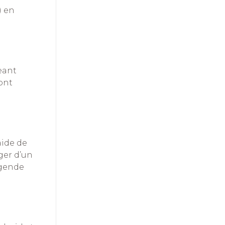
) en
eant
ont
aide de
ger d’un
égende