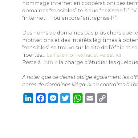
nommage internet en coopération) des terme
domaines “sensibles” tels que “nazisme.fr”, “
“internet.fr” ou encore “entreprise.fr”.
Des noms de domaines pas plus chers que l
motivations et des intérêts légitimes à obt
“sensibles” se trouve sur le site de l’Afnic et 
libertés…
La liste non exhaustive est ici
Reste à l’
Afnic
la charge d’étudier les quelqu
A noter que ce décret oblige également les offic
noms de domaines illégaux ou contraires à l’or
Li
F
M
T
W
E
C
n
a
e
w
h
m
o
k
c
ss
it
at
ai
p
e
e
e
te
s
l
y
dI
b
n
r
A
Li