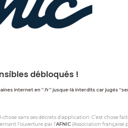
sibles débloqués !
ines internet en “.fr” jusque-là interdits car jugés “se
-chose sans ses décrets d’application. C’est chose fai
ernant l’ouverture par l’
AFNIC
(Association française 