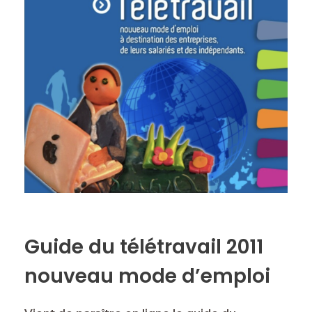
o
er
p
k
k
Guide du télétravail 2011
nouveau mode d’emploi