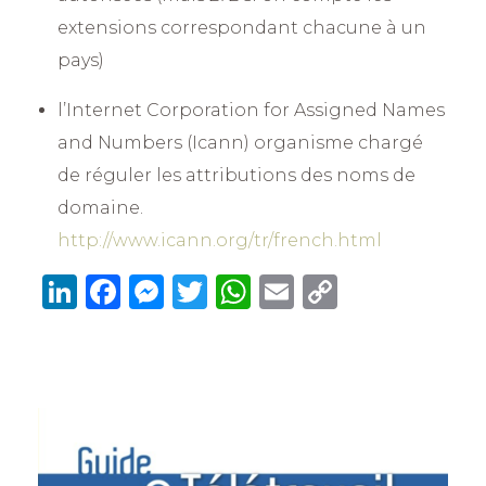
extensions correspondant chacune à un
pays)
l’Internet Corporation for Assigned Names
and Numbers (Icann) organisme chargé
de réguler les attributions des noms de
domaine.
http://www.icann.org/tr/french.html
Li
F
M
T
W
E
C
n
a
e
w
h
m
o
k
c
ss
it
at
ai
p
e
e
e
te
s
l
y
dI
b
n
r
A
Li
n
o
g
p
n