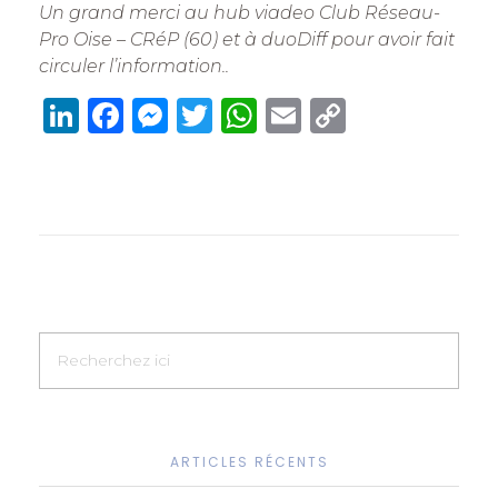
Un grand merci au hub viadeo Club Réseau-
Pro Oise – CRéP (60) et à duoDiff pour avoir fait
circuler l’information..
Li
F
M
T
W
E
C
n
a
e
w
h
m
o
k
c
ss
it
at
ai
p
e
e
e
te
s
l
y
dI
b
n
r
A
Li
n
o
g
p
n
o
er
p
k
k
ARTICLES RÉCENTS