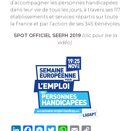
d’accompagner les personnes handicapées
dans leur vie de tous les jours, à travers ses 117
établissements et services répartis sur toute
la France et par l’action de ses 345 bénévoles.
SPOT OFFICIEL SEEPH 2019
(clic pour lire la
vidéo)
:
Li
F
M
T
W
E
C