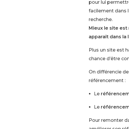
pour lui permettr
facilement dans 
recherche.
Mieux le site est 
apparaît dans la l
Plus un site est h
chance d’être con
On différencie d
référencement :
Le
référencem
Le
référencem
Pour remonter da
améliorer son ré