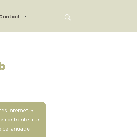
Contact
b
es Internet. Si
é confronté à un
e ce langage