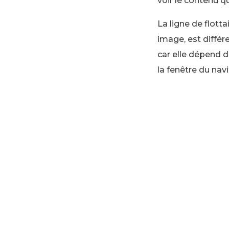
voir le contenu q
La ligne de flotta
image, est différ
car elle dépend de
la fenêtre du navi