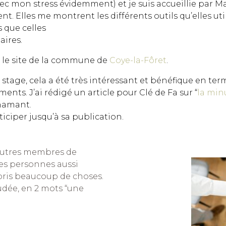
avec mon stress évidemment) et je suis accueillie par 
sent. Elles me montrent les différents outils qu’elles ut
s que celles
aires.
ur le site de la commune de
Coye-la-Fôret
.
stage, cela a été très intéressant et bénéfique en ter
ments. J’ai rédigé un article pour Clé de Fa sur “
la min
Chamant.
ticiper jusqu’à sa publication.
s autres membres de
des personnes aussi
ppris beaucoup de choses.
oudée, en 2 mots “une