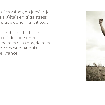
ées vaines, en janvier, je
a. J’étais en giga stress
tage donc il fallait tout
 le choix fallait bien
face à des personnes
lé de mes passions, de mes
en commun) et puis
élivrance!