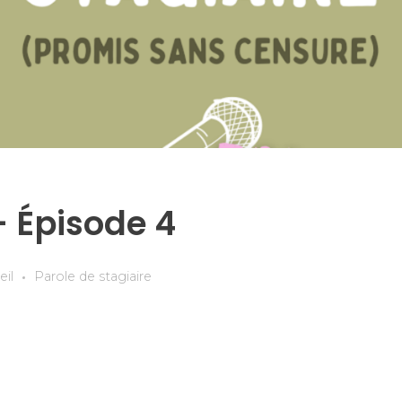
– Épisode 4
eil
Parole de stagiaire