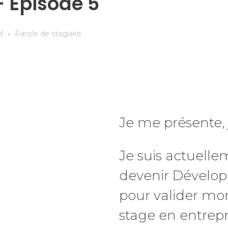
– Épisode 5
l
Parole de stagiaire
Je me présente, je
Je suis actuell
devenir Dévelop
pour valider mon
stage en entrepr