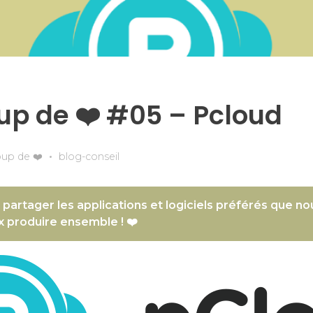
up de ❤️ #05 – Pcloud
oup de ❤️
blog-conseil
artager les applications et logiciels préférés que nou
x produire ensemble ! ❤️