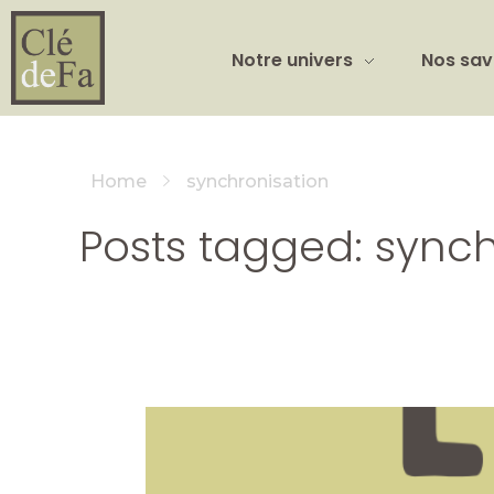
Notre univers
Nos sav
Home
synchronisation
Posts tagged: synch