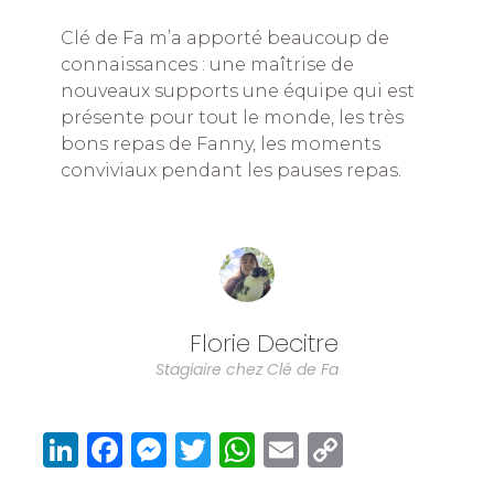
Clé de Fa m’a apporté beaucoup de
connaissances : une maîtrise de
nouveaux supports une équipe qui est
présente pour tout le monde, les très
bons repas de Fanny, les moments
conviviaux pendant les pauses repas.
Florie Decitre
Stagiaire chez Clé de Fa
Li
F
M
T
W
E
C
n
a
e
w
h
m
o