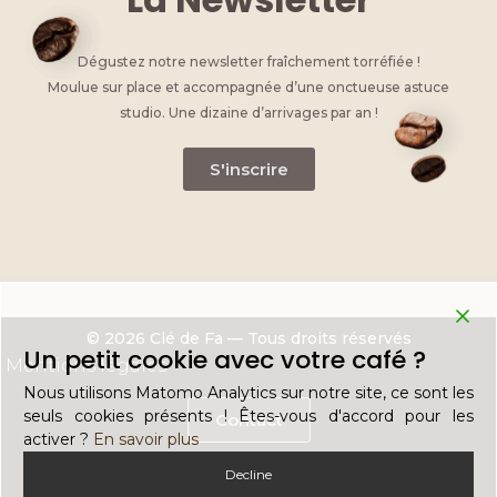
Dégustez notre newsletter fraîchement torréfiée !
Moulue sur place et accompagnée d’une onctueuse astuce
studio. Une dizaine d’arrivages par an !
S'inscrire
© 2026 Clé de Fa — Tous droits réservés
Un petit cookie avec votre café ?
Mentions légales
Nous utilisons Matomo Analytics sur notre site, ce sont les
seuls cookies présents ! Êtes-vous d'accord pour les
Contact
activer ?
En savoir plus
Decline
Recrutement