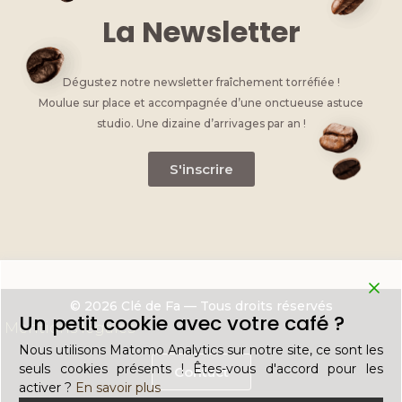
k
La Newsletter
Dégustez notre newsletter fraîchement torréfiée !
Moulue sur place et accompagnée d’une onctueuse astuce
studio. Une dizaine d’arrivages par an !
S'inscrire
© 2026 Clé de Fa — Tous droits réservés
Un petit cookie avec votre café ?
Mentions légales
Nous utilisons Matomo Analytics sur notre site, ce sont les
seuls cookies présents ! Êtes-vous d'accord pour les
Contact
activer ?
En savoir plus