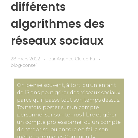
différents
algorithmes des
réseaux sociaux
28 mars 2022
par
Agence Cle de Fa
blog-conseil
On pense souvent, à tort, qu’un enfant
de 13 ans peut gérer des réseaux sociaux
parce qu’il passe tout son temps dessus.
Toutefois, poster sur un compte
personnel sur son temps libre et gérer
un compte professionnel ou un compte
d’entreprise, ou encore en faire son
métier comme les Community