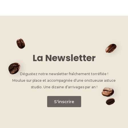
k
c
ss
it
at
ai
p
e
e
e
te
s
l
y
dI
b
n
r
A
Li
n
o
g
p
n
o
er
p
k
k
La Newsletter
Dégustez notre newsletter fraîchement torréfiée !
Moulue sur place et accompagnée d’une onctueuse astuce
studio. Une dizaine d’arrivages par an !
S'inscrire