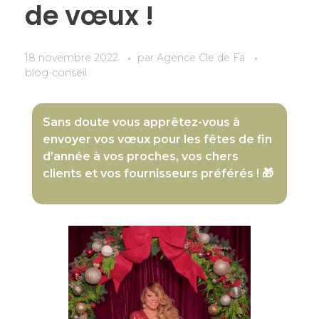
de vœux !
18 novembre 2022
par
Agence Cle de Fa
blog-conseil
​​Sans doute vous apprêtez-vous à
envoyer vos vœux pour les fêtes de fin
d’année à vos proches, vos chers
clients et vos fournisseurs préférés ! 🎁