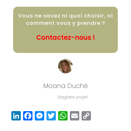
Vous ne savez ni quoi choisir, ni
comment vous y prendre ?
Contactez-nous !
Moana Duché
Stagiaire projet
Li
F
M
T
W
E
C
n
a
e
w
h
m
o