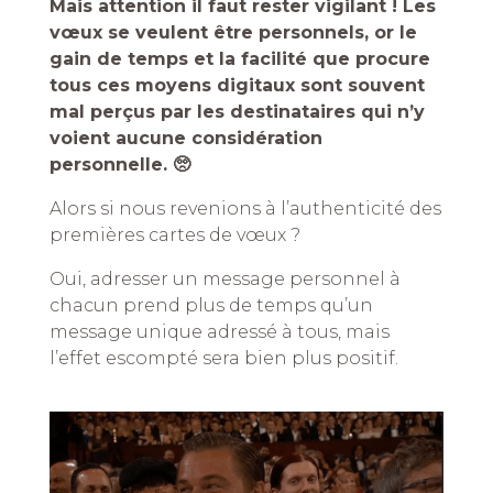
Mais attention il faut rester vigilant ! Les
vœux se veulent être personnels, or le
gain de temps et la facilité que procure
tous ces moyens digitaux sont souvent
mal perçus par les destinataires qui n’y
voient aucune considération
personnelle. 🥺
Alors si nous revenions à l’authenticité des
premières cartes de vœux ?
Oui, adresser un message personnel à
chacun prend plus de temps qu’un
message unique adressé à tous, mais
l’effet escompté sera bien plus positif.