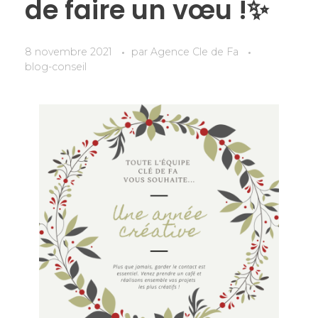
de faire un vœu !✨
8 novembre 2021
par
Agence Cle de Fa
blog-conseil