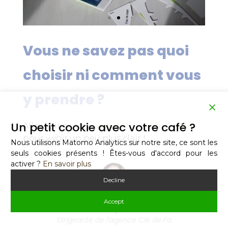
Vous ne savez pas quoi
choisir ni comment vous
y prendre ?
Un petit cookie avec votre café ?
Allez voir notre
page spéciale fin d’année
pour y voir un peu plus clair !
Nous utilisons Matomo Analytics sur notre site, ce sont les
seuls cookies présents ! Êtes-vous d'accord pour les
activer ?
En savoir plus
Decline
Accept
Fanny Souchon
Dirigeante de l'agence Clé de Fa