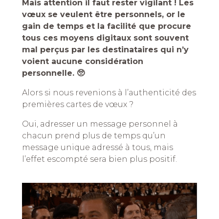
Mais attention il faut rester vigilant ! Les
vœux se veulent être personnels, or le
gain de temps et la facilité que procure
tous ces moyens digitaux sont souvent
mal perçus par les destinataires qui n’y
voient aucune considération
personnelle. 🥺
Alors si nous revenions à l’authenticité des
premières cartes de vœux ?
Oui, adresser un message personnel à
chacun prend plus de temps qu’un
message unique adressé à tous, mais
l’effet escompté sera bien plus positif.