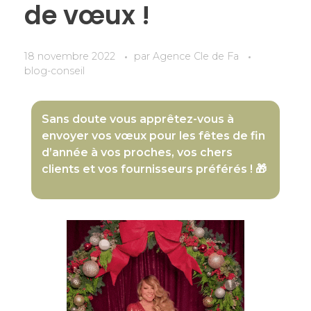
de vœux !
18 novembre 2022
par
Agence Cle de Fa
blog-conseil
​​Sans doute vous apprêtez-vous à
envoyer vos vœux pour les fêtes de fin
d’année à vos proches, vos chers
clients et vos fournisseurs préférés ! 🎁