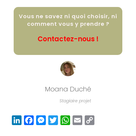
Vous ne savez ni quoi choisir, ni
comment vous y prendre ?
Contactez-nous !
Moana Duché
Stagiaire projet
Li
F
M
T
W
E
C
n
a
e
w
h
m
o