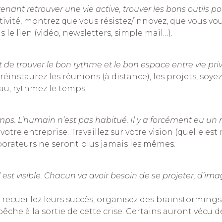
nant retrouver une vie active, trouver les bons outils po
ivité, montrez que vous résistez/innovez, que vous vo
s le lien (vidéo, newsletters, simple mail…).
 de trouver le bon rythme et le bon espace entre vie priv
réinstaurez les réunions (à distance), les projets, soye
’eau, rythmez le temps
 L’humain n’est pas habitué. Il y a forcément eu un ret
otre entreprise. Travaillez sur votre vision (quelle es
borateurs ne seront plus jamais les mêmes.
est visible. Chacun va avoir besoin de se projeter, d’ima
ecueillez leurs succès, organisez des brainstormings de 
êche à la sortie de cette crise. Certains auront vécu 