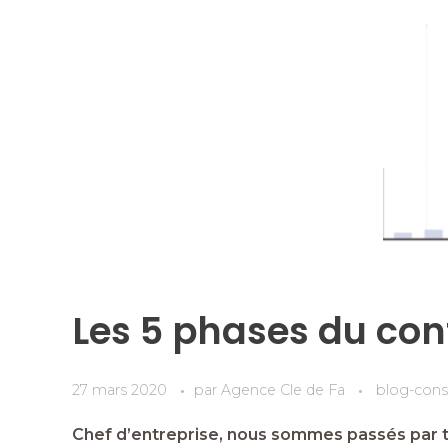
Les 5 phases du co
27 mars 2020
par
Agence Cle de Fa
blog-cons
Chef d’entreprise, nous sommes passés par tou