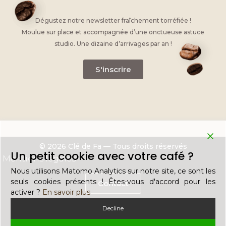
Dégustez notre newsletter fraîchement torréfiée !
Moulue sur place et accompagnée d’une onctueuse astuce
studio. Une dizaine d’arrivages par an !
S'inscrire
© 2026 Clé de Fa — Tous droits réservés
Un petit cookie avec votre café ?
Mentions légales
Nous utilisons Matomo Analytics sur notre site, ce sont les
seuls cookies présents ! Êtes-vous d'accord pour les
Contact
activer ?
En savoir plus
Decline
Recrutement