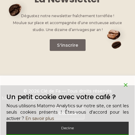
Dégustez notre newsletter fraîchement torréfiée !
Moulue sur place et accompagnée d’une onctueuse astuce
studio. Une dizaine d’arrivages par an !
S'inscrire
© 2026 Clé de Fa — Tous droits réservés
Un petit cookie avec votre café ?
Mentions légales
Nous utilisons Matomo Analytics sur notre site, ce sont les
seuls cookies présents ! Êtes-vous d'accord pour les
Contact
activer ?
En savoir plus
Decline
Recrutement