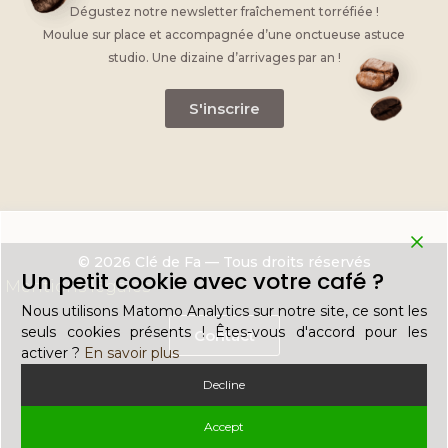
Dégustez notre newsletter fraîchement torréfiée !
Moulue sur place et accompagnée d’une onctueuse astuce
studio. Une dizaine d’arrivages par an !
S'inscrire
© 2026 Clé de Fa — Tous droits réservés
Un petit cookie avec votre café ?
Mentions légales
Nous utilisons Matomo Analytics sur notre site, ce sont les
seuls cookies présents ! Êtes-vous d'accord pour les
Contact
activer ?
En savoir plus
Decline
Recrutement
Accept