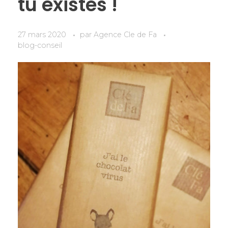
tu existes !
27 mars 2020
par
Agence Cle de Fa
blog-conseil