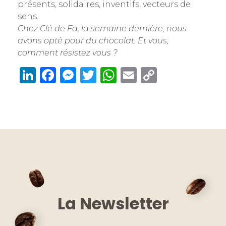
présents, solidaires, inventifs, vecteurs de
sens.
Chez Clé de Fa, la semaine dernière, nous
avons opté pour du chocolat. Et vous,
comment résistez vous ?
Li
F
M
T
W
E
C
n
a
e
w
h
m
o
k
c
ss
it
at
ai
p
e
e
e
te
s
l
y
dI
b
n
r
A
Li
n
o
g
p
n
o
er
p
k
k
La Newsletter