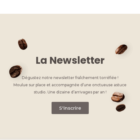
k
c
ss
it
at
ai
p
e
e
e
te
s
l
y
dI
b
n
r
A
Li
n
o
g
p
n
o
er
p
k
k
La Newsletter
Dégustez notre newsletter fraîchement torréfiée !
Moulue sur place et accompagnée d’une onctueuse astuce
studio. Une dizaine d’arrivages par an !
S'inscrire