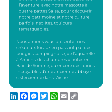
l’aventure, avec notre mascotte à
quatre pattes Salsa, pour découvrir
notre patrimoine et notre culture,
parfois insolites, toujours
remarquables.
Nous aimons vous présenter nos
créateurs locaux en passant par des
bougies compiégnoise, de l’aquarelle
à Amiens, des chambres d’hôtes en
Baie de Somme, ou encore des ruines
incroyables d’une ancienne abbaye
cistercienne dans l’Aisne.
Li
F
M
T
W
E
C
n
a
e
w
h
m
o