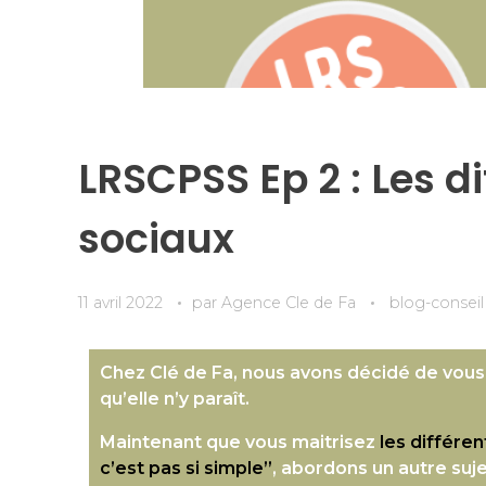
LRSCPSS Ep 2 : Les d
sociaux
11 avril 2022
par
Agence Cle de Fa
blog-conseil
Chez Clé de Fa, nous avons décidé de vous
qu’elle n’y paraît.
Maintenant que vous maitrisez
les différe
c’est pas si simple”
, abordons un autre suj