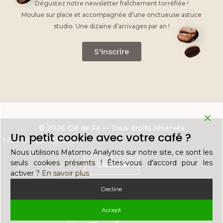
Dégustez notre newsletter fraîchement torréfiée !
Moulue sur place et accompagnée d’une onctueuse astuce
studio. Une dizaine d’arrivages par an !
S'inscrire
© 2026 Clé de Fa — Tous droits réservés
Un petit cookie avec votre café ?
Mentions légales
Nous utilisons Matomo Analytics sur notre site, ce sont les
seuls cookies présents ! Êtes-vous d'accord pour les
Contact
activer ?
En savoir plus
Decline
Recrutement
Accept