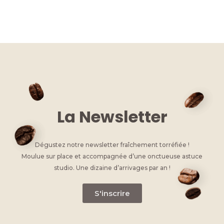
n
a
e
w
h
m
o
k
c
ss
it
at
ai
p
e
e
e
te
s
l
y
dI
b
n
r
A
Li
n
o
g
p
n
o
er
p
k
k
La Newsletter
Dégustez notre newsletter fraîchement torréfiée !
Moulue sur place et accompagnée d’une onctueuse astuce
studio. Une dizaine d’arrivages par an !
S'inscrire