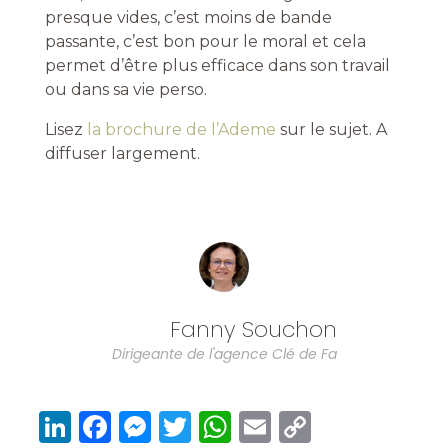
presque vides, c’est moins de bande
passante, c’est bon pour le moral et cela
permet d’être plus efficace dans son travail
ou dans sa vie perso.
Lisez
la brochure de l’Ademe
sur le sujet. A
diffuser largement.
Fanny Souchon
Dirigeante de l'agence Clé de Fa
Li
F
M
T
W
E
C