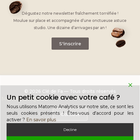
Dégustez notre newsletter fraîchement torréfiée !
Moulue sur place et accompagnée d’une onctueuse astuce
studio. Une dizaine d’arrivages par an !
S'inscrire
© 2026 Clé de Fa — Tous droits réservés
Un petit cookie avec votre café ?
Mentions légales
Nous utilisons Matomo Analytics sur notre site, ce sont les
seuls cookies présents ! Êtes-vous d'accord pour les
Contact
activer ?
En savoir plus
Decline
Recrutement