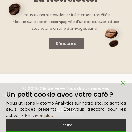
Dégustez notre newsletter fraîchement torréfiée !
Moulue sur place et accompagnée d’une onctueuse astuce
studio. Une dizaine d’arrivages par an !
S'inscrire
© 2026 Clé de Fa — Tous droits réservés
Un petit cookie avec votre café ?
Mentions légales
Nous utilisons Matomo Analytics sur notre site, ce sont les
seuls cookies présents ! Êtes-vous d'accord pour les
Contact
activer ?
En savoir plus
Decline
Recrutement