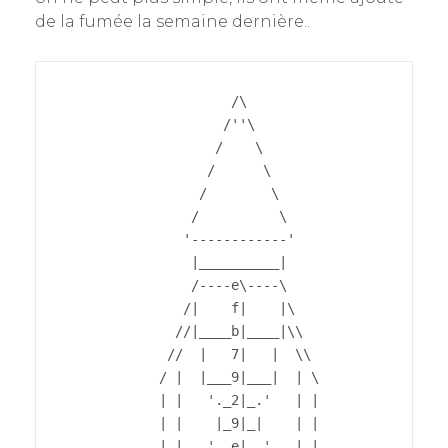
de la fumée la semaine dernière..
                     /\

                    /''\

                   /    \

                  /      \

                 /        \

                /          \

               '------------'

                |__________|

                /----e\----\

               /|    f|    |\

              //|____b|____|\\

             //  |   7|   |  \\

            / |  |___9|___|  | \

            | |   '._2|_.'   | |

            | |    |_9|_|    | |

            | |  .'  e|  '.  | |
