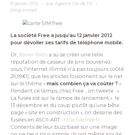
9 janvier 2012
par
Agence Cle de Fa
blog-conseil
La société Free a jusqu’au 12 janvier 2012
pour dévoiler ses tarifs de téléphone mobile.
Or,
Xavier Niels
a su se créer une telle
réputation de casseur de prix (souvenez-
vous, l’internet illimité n’a pas toujours coûté
29,99€!), que les articles foisonnent sur le net
sur le thème «
mais combien ça va coûter ?
».
Pendant ce temps, chez Free… on tweete : «
La fusée est sur la rampe de lancement » le
13 décembre et du coup plutôt qu’une bête
page « site en construction », on dessine des
fusées en ASCII-ART :
http:live.free.fr
.
Contents de leur buzz basé sur une image
on ne peut plus simple, ils ont même ajouté