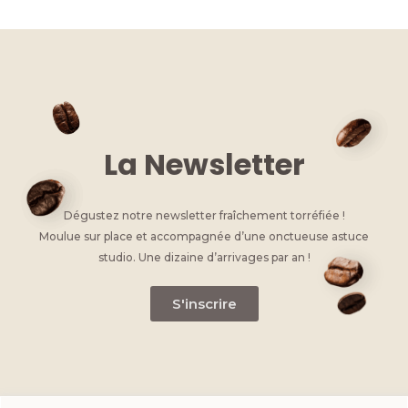
e
e
e
te
s
l
y
dI
b
n
r
A
Li
n
o
g
p
n
o
er
p
k
k
La Newsletter
Dégustez notre newsletter fraîchement torréfiée !
Moulue sur place et accompagnée d’une onctueuse astuce
studio. Une dizaine d’arrivages par an !
S'inscrire