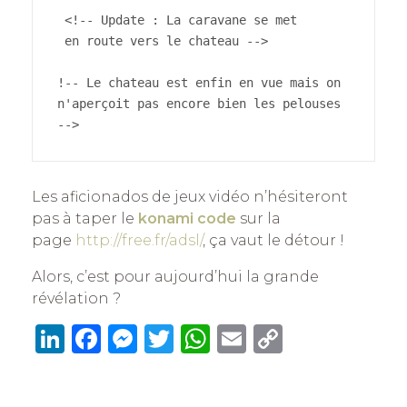
 <!-- Update : La caravane se met
 en route vers le chateau -->
!-- Le chateau est enfin en vue mais on 
n'aperçoit pas encore bien les pelouses 
-->
Les aficionados de jeux vidéo n’hésiteront
pas à taper le
konami code
sur la
page
http://free.fr/adsl/
, ça vaut le détour !
Alors, c’est pour aujourd’hui la grande
révélation ?
Li
F
M
T
W
E
C
n
a
e
w
h
m
o
k
c
ss
it
at
ai
p