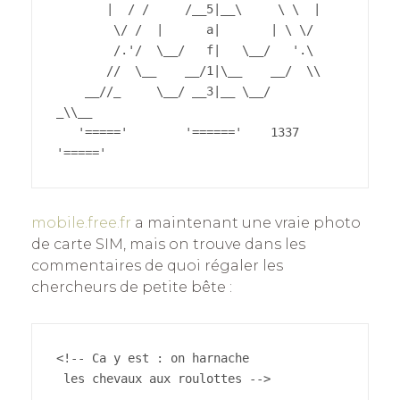
       |  / /     /__5|__\     \ \  |

        \/ /  |      a|       | \ \/

        /.'/  \__/   f|   \__/   '.\

       //  \__    __/1|\__    __/  \\

    __//_     \__/ __3|__ \__/      
_\\__

   '====='        '======'    1337 
'====='
mobile.free.fr
a maintenant une vraie photo
de carte SIM, mais on trouve dans les
commentaires de quoi régaler les
chercheurs de petite bête :
<!-- Ca y est : on harnache
 les chevaux aux roulottes -->