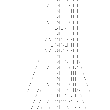
            | | /    6|    \ | |

            | ||     a|     || |

            | ||     5|     || |

            | | \    b|    / | |

            | |  '. _7|_ .'  | |

            | | _    d|    _ | |

            | |/ \_.'c|'._/ \| |

            | || |_.'c|'._| || |

            | |\_/ '.6|.' \_/| |

            | |     _e|_     | |

           /| |  .'  b|  '.  | |\

          / '.| /    b|    \ |.' \

         /   |||     7|     |||   \

        /    |||     9|     |||    \

       /     || \    a|    / ||     \

      /____/\||__'. _a|_ .'__||/\____\

          /_ |_.--^--3|--^--._| _\

         /  / .'/_'''c|'''_\'. \  \

        /  / /   /___4|___\   \ \  \
