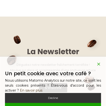
k
c
ss
it
at
ai
p
e
e
e
te
s
l
y
dI
b
n
r
A
Li
n
o
g
p
n
o
er
p
k
k
La Newsletter
Dégustez notre newsletter fraîchement torréfiée !
Moulue sur place et accompagnée d’une onctueuse astuce
Un petit cookie avec votre café ?
studio. Une dizaine d’arrivages par an !
Nous utilisons Matomo Analytics sur notre site, ce sont les
seuls cookies présents ! Êtes-vous d'accord pour les
S'inscrire
activer ?
En savoir plus
Decline