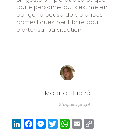
toute personne qui s’estime en
danger à cause de violences
domestiques peut faire pour
alerter sur sa situation.
Moana Duché
Stagiaire projet
Li
F
M
T
W
E
C
n
a
e
w
h
m
o