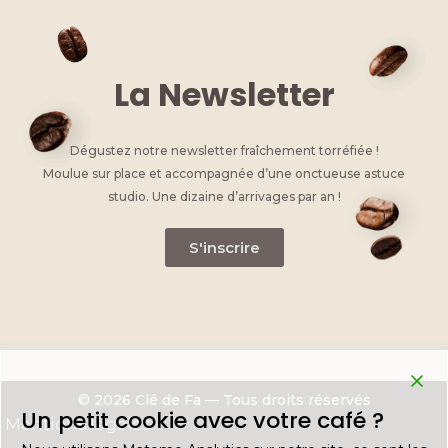
o
er
p
k
k
La Newsletter
Dégustez notre newsletter fraîchement torréfiée !
Moulue sur place et accompagnée d’une onctueuse astuce
studio. Une dizaine d’arrivages par an !
S'inscrire
© 2026 Clé de Fa — Tous droits réservés
Un petit cookie avec votre café ?
Mentions légales