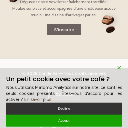
Dégustez notre newsletter fraîchement torréfiée !
Moulue sur place et accompagnée d’une onctueuse astuce
studio. Une dizaine d’arrivages par an !
S'inscrire
© 2026 Clé de Fa — Tous droits réservés
Un petit cookie avec votre café ?
Mentions légales
Nous utilisons Matomo Analytics sur notre site, ce sont les
seuls cookies présents ! Êtes-vous d'accord pour les
Contact
activer ?
En savoir plus
Decline
Recrutement
Accept