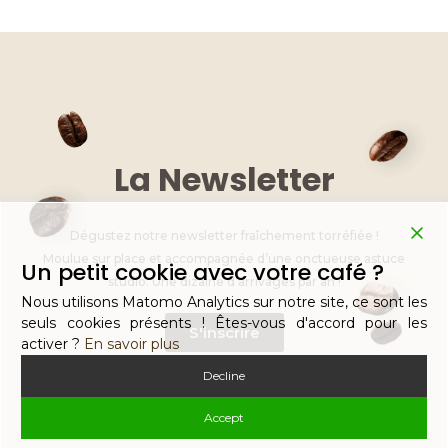
e
e
e
te
s
l
y
dI
b
n
r
A
Li
n
o
g
p
n
o
er
p
k
k
La Newsletter
Dégustez notre newsletter fraîchement torréfiée !
Moulue sur place et accompagnée d’une onctueuse astuce
Un petit cookie avec votre café ?
studio. Une dizaine d’arrivages par an !
Nous utilisons Matomo Analytics sur notre site, ce sont les
seuls cookies présents ! Êtes-vous d'accord pour les
S'inscrire
activer ?
En savoir plus
Decline
Accept