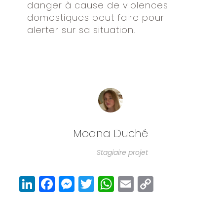
danger à cause de violences
domestiques peut faire pour
alerter sur sa situation.
Moana Duché
Stagiaire projet
Li
F
M
T
W
E
C
n
a
e
w
h
m
o
k
c
ss
it
at
ai
p