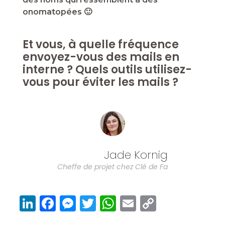
onomatopées 🙂
Et vous, à quelle fréquence
envoyez-vous des mails en
interne ? Quels outils utilisez-
vous pour éviter les mails ?
Jade Kornig
Cheffe de projet chez Clé de Fa
Li
F
M
T
W
E
C
n
a
e
w
h
m
o