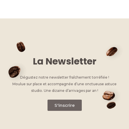
k
c
ss
it
at
ai
p
e
e
e
te
s
l
y
dI
b
n
r
A
Li
n
o
g
p
n
o
er
p
k
k
La Newsletter
Dégustez notre newsletter fraîchement torréfiée !
Moulue sur place et accompagnée d’une onctueuse astuce
studio. Une dizaine d’arrivages par an !
S'inscrire