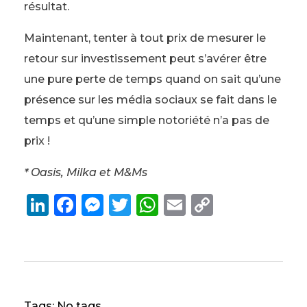
résultat.
Maintenant, tenter à tout prix de mesurer le
retour sur investissement peut s’avérer être
une pure perte de temps quand on sait qu’une
présence sur les média sociaux se fait dans le
temps et qu’une simple notoriété n’a pas de
prix !
* Oasis, Milka et M&Ms
Li
F
M
T
W
E
C
n
a
e
w
h
m
o
k
c
ss
it
a
ai
p
e
e
e
te
ts
l
y
dI
b
n
r
A
Li
Tags: No tags