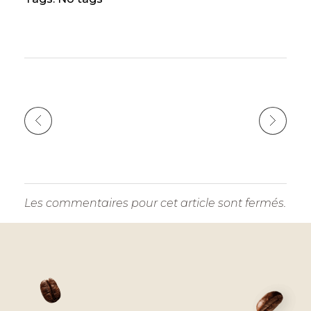
n
o
g
p
n
o
er
p
k
k
Les commentaires pour cet article sont fermés.