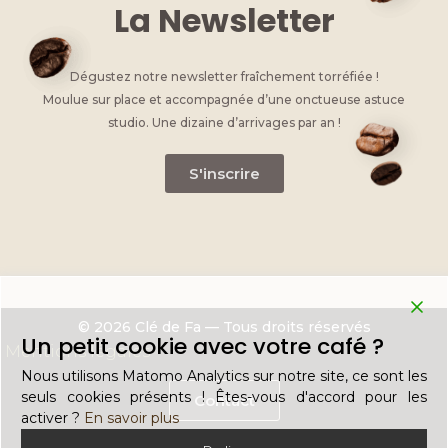
La Newsletter
Dégustez notre newsletter fraîchement torréfiée !
Moulue sur place et accompagnée d’une onctueuse astuce
studio. Une dizaine d’arrivages par an !
S'inscrire
© 2026 Clé de Fa — Tous droits réservés
Un petit cookie avec votre café ?
Mentions légales
Nous utilisons Matomo Analytics sur notre site, ce sont les
seuls cookies présents ! Êtes-vous d'accord pour les
Contact
activer ?
En savoir plus