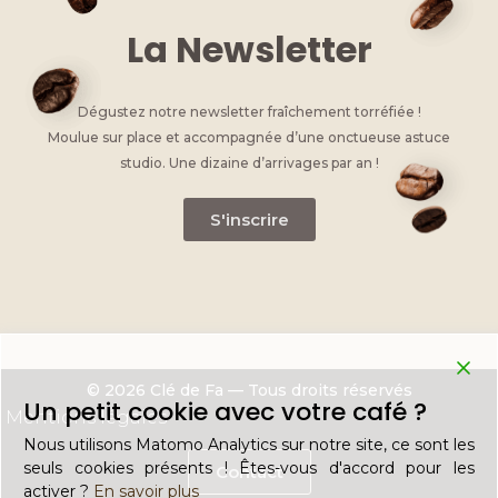
La Newsletter
Dégustez notre newsletter fraîchement torréfiée !
Moulue sur place et accompagnée d’une onctueuse astuce
studio. Une dizaine d’arrivages par an !
S'inscrire
© 2026 Clé de Fa — Tous droits réservés
Un petit cookie avec votre café ?
Mentions légales
Nous utilisons Matomo Analytics sur notre site, ce sont les
seuls cookies présents ! Êtes-vous d'accord pour les
Contact
activer ?
En savoir plus