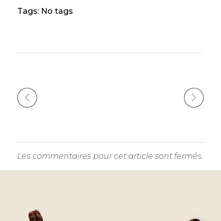
dI
b
n
r
A
Li
Tags: No tags
n
o
g
p
n
o
er
p
k
k
Les commentaires pour cet article sont fermés.