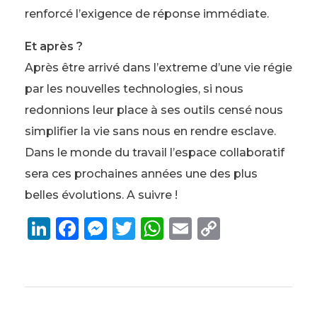
renforcé l’exigence de réponse immédiate.
Et après ?
Après être arrivé dans l’extreme d’une vie régie
par les nouvelles technologies, si nous
redonnions leur place à ses outils censé nous
simplifier la vie sans nous en rendre esclave.
Dans le monde du travail l’espace collaboratif
sera ces prochaines années une des plus
belles évolutions. A suivre !
Li
F
M
T
W
E
C
n
a
e
w
h
m
o
k
c
ss
it
a
ai
p
e
e
e
te
ts
l
y