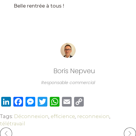
Belle rentrée à tous !
Boris Nepveu
Responsable commercial
LinkedIn
Facebook
Messenger
Twitter
WhatsApp
Email
Copy
Link
Tags:
Déconnexion
,
efficience
,
reconnexion
,
télétravail