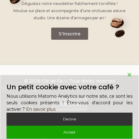
Dégustez notre newsletter fraîchement torréfiée !
Moulue sur place et accompagnée d’une onctueuse astuce
studio. Une dizaine d’arrivages par an !
S'inscrire
© 2026 Clé de Fa — Tous droits réservés
Un petit cookie avec votre café ?
Mentions légales
Nous utilisons Matomo Analytics sur notre site, ce sont les
seuls cookies présents ! Êtes-vous d'accord pour les
Contact
activer ?
En savoir plus
Decline
Recrutement
Accept