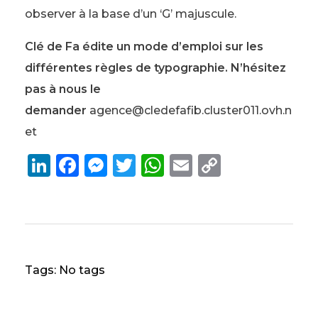
observer à la base d’un ‘G’ majuscule.
Clé de Fa édite un mode d’emploi sur les
différentes règles de typographie. N’hésitez
pas à nous le
demander
agence@cledefafib.cluster011.ovh.n
et
Li
F
M
T
W
E
C
n
a
e
w
h
m
o
k
c
ss
it
a
ai
p
e
e
e
te
ts
l
y
dI
b
n
r
A
Li
Tags: No tags
n
o
g
p
n
o
er
p
k