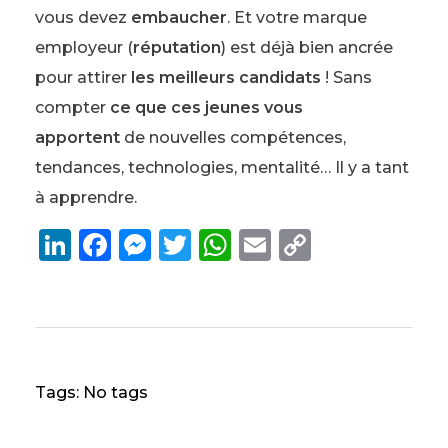
vous devez
embaucher
. Et votre marque
employeur (
réputation
) est déjà bien ancrée
pour attirer
les meilleurs
candidats
! Sans
compter
ce que ces jeunes vous
apportent
de nouvelles compétences,
tendances, technologies, mentalité… Il y a tant
à apprendre.
Li
F
M
T
W
E
C
n
a
e
w
h
m
o
k
c
ss
it
a
ai
p
e
e
e
te
ts
l
y
dI
b
n
r
A
Li
Tags: No tags
n
o
g
p
n
o
er
p
k