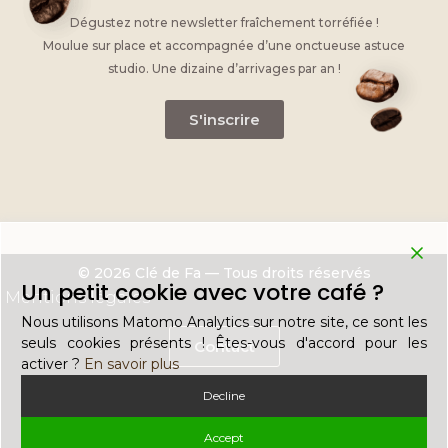
Dégustez notre newsletter fraîchement torréfiée !
Moulue sur place et accompagnée d’une onctueuse astuce
studio. Une dizaine d’arrivages par an !
S'inscrire
© 2026 Clé de Fa — Tous droits réservés
Un petit cookie avec votre café ?
Mentions légales
Nous utilisons Matomo Analytics sur notre site, ce sont les
seuls cookies présents ! Êtes-vous d'accord pour les
Contact
activer ?
En savoir plus
Decline
Recrutement
Accept