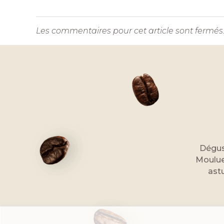
Les commentaires pour cet article sont fermés
Dégus
Moulue
astu