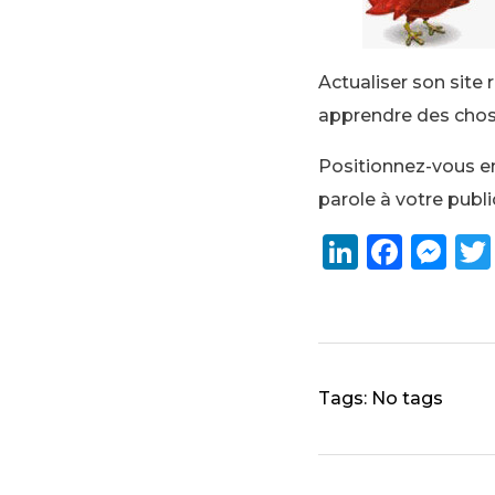
Actualiser son site 
apprendre des chose
Positionnez-vous en
parole à votre publi
Li
F
M
n
a
e
k
c
ss
e
e
e
dI
b
n
Tags: No tags
n
o
g
o
er