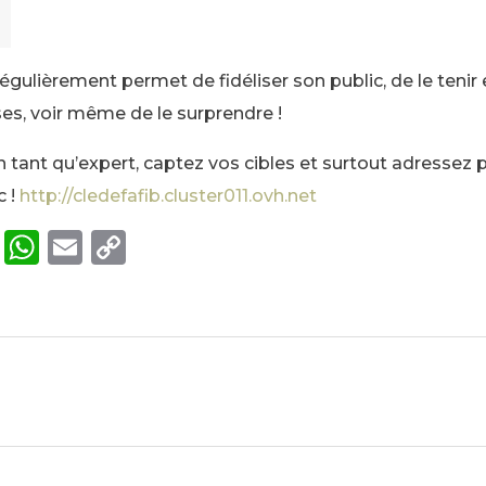
régulièrement permet de fidéliser son public, de le tenir e
s, voir même de le surprendre !
 tant qu’expert, captez vos cibles et surtout adressez p
c !
http://cledefafib.cluster011.ovh.net
T
W
E
C
w
h
m
o
it
a
ai
p
te
ts
l
y
r
A
Li
p
n
p
k